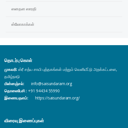
ஸனதன ஸாரதி
ஸ்லோகாக்கள்
தொடர்பு கொள்
முகவரி:
ஸ்ரீ சத்ய சாயி புத்தகங்கள் மற்றும் வெளியீட்டு அறக்கட்டளை,
தமிழ்நாடு
மின்னஞ்சல்:
info@saisundaram.org
தொலைபேசி :
+91 94434 55990
இணையதளம்:
https://saisundaram.org/
விரைவு இணைப்புகள்