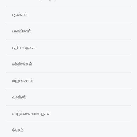
பஜன்கள்
பாலவிகாஸ்
புதிய வருகை
மந்திரங்கள்
மற்றவைகள்
வாகினி
வாழ்க்கை வரலாறுகள்
வேதம்