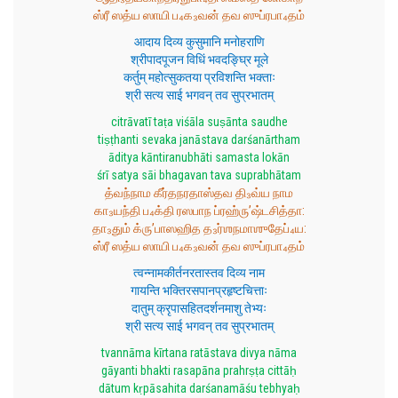
ஸ்ரீ ஸத்ய ஸாயி ப₄க₃வன் தவ ஸுப்ரபா₄தம்
आदाय दिव्य कुसुमानि मनोहराणि
श्रीपादपूजन विधिं भवदङ्घ्रि मूले
कर्तुम् महोत्सुकतया प्रविशन्ति भक्ताः
श्री सत्य साई भगवन् तव सुप्रभातम्
citrāvatī taṭa viśāla suṣānta saudhe
tiṣṭhanti sevaka janāstava darśanārtham
āditya kāntiranubhāti samasta lokān
śrī satya sāi bhagavan tava suprabhātam
த்வந்நாம கீர்தநரதாஸ்தவ தி₃வ்ய நாம
கா₃யந்தி ப₄க்தி ரஸபாந ப்ரஹ்ரு’ஷ்டசித்தா:
தா₃தும் க்ரு’பாஸஹித த₃ர்ஶநமாஶுதேப்₄ய:
ஸ்ரீ ஸத்ய ஸாயி ப₄க₃வன் தவ ஸுப்ரபா₄தம்
त्वन्नामकीर्तनरतास्तव दिव्य नाम
गायन्ति भक्तिरसपानप्रहृष्टचित्ताः
दातुम् क्रृपासहितदर्शनमाशु तेभ्यः
श्री सत्य साई भगवन् तव सुप्रभातम्
tvannāma kīrtana ratāstava divya nāma
gāyanti bhakti rasapāna prahrṣṭa cittāḥ
dātum kṛpāsahita darśanamāśu tebhyaḥ