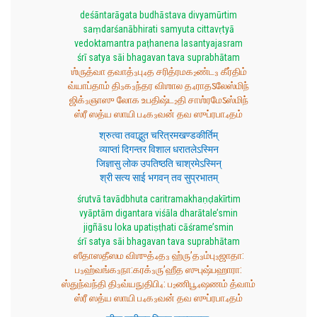
deśāntarāgata budhāstava divyamūrtim
saṃdarśanābhirati samyuta cittavṛtyā
vedoktamantra paṭhanena lasantyajasram
śrī satya sāi bhagavan tava suprabhātam
ஶ்ருத்வா தவாத்₃பு₄த சரித்ரமக₂ண்ட₃ கீர்திம்
வ்யாப்தாம் தி₃க₃ந்தர விஶால த₄ராதऽலேஸ்மிந்
ஜிக்₃ஞாஸு லோக உபதிஷ்ட₂தி சாஶ்ரமேऽஸ்மிந்
ஸ்ரீ ஸத்ய ஸாயி ப₄க₃வன் தவ ஸுப்ரபா₄தம்
श्रुत्वा तवाद्भुत चरित्रमखण्डकीर्तिम्
व्याप्तां दिगन्तर विशाल धरातलेऽस्मिन
जिज्ञासु लोक उपतिष्ठति चाश्रमेऽस्मिन्
श्री सत्य साई भगवन् तव सुप्रभातम्
śrutvā tavādbhuta caritramakhaṇḍakīrtim
vyāptām digantara viśāla dharātale’smin
jigñāsu loka upatiṣṭhati cāśrame’smin
śrī satya sāi bhagavan tava suprabhātam
ஸீதாஸதீஸம விஶுத்₄த₃ ஹ்ரு’த₃ம்பு₃ஜாதா:
ப₃ஹ்வங்க₃நா:கரக்₃ரு’ஹீத ஸுபுஷ்பஹாரா:
ஸ்துந்வந்தி தி₃வ்யநுதிபி₄: ப₂ணிபூ₄ஷணம் த்வாம்
ஸ்ரீ ஸத்ய ஸாயி ப₄க₃வன் தவ ஸுப்ரபா₄தம்