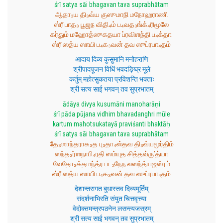
śrī satya sāi bhagavan tava suprabhātam
ஆதா₃ய தி₃வ்ய குஸுமாநி மநோஹராணி
ஸ்ரீ பாத₃ பூஜந விதி₄ம் ப₄வத₃ங்க்₄ரிமூலே
கர்தும் மஹோத்ஸுகதயா ப்ரவிஶந்தி ப₄க்தா:
ஸ்ரீ ஸத்ய ஸாயி ப₄க₃வன் தவ ஸுப்ரபா₄தம்
आदाय दिव्य कुसुमानि मनोहराणि
श्रीपादपूजन विधिं भवदङ्घ्रि मूले
कर्तुम् महोत्सुकतया प्रविशन्ति भक्ताः
श्री सत्य साई भगवन् तव सुप्रभातम्
ādāya divya kusumāni manoharāṇi
śrī pāda pūjana vidhim bhavadanghri mūle
kartum mahotsukatayā praviśanti bhaktāḥ
śrī satya sāi bhagavan tava suprabhātam
தே₃ஶாந்தராக₃த பு₃தா₄ஸ்தவ தி₃வ்யமூர்திம்
ஸந்த₃ர்ஶநாபி₄ரதி ஸம்யுத சித்தவ்ரு’த்யா
வேதோ₃க்தமந்த்ர பட₂நேந லஸந்த்யஜஸ்ரம்
ஸ்ரீ ஸத்ய ஸாயி ப₄க₃வன் தவ ஸுப்ரபா₄தம்
देशान्तरागत बुधास्तव दिव्यमूर्तिम्
संदर्शनाभिरति संयुत चित्तवृत्त्या
वेदोक्तमन्त्रपठनेन लसन्त्यजस्रम्
श्री सत्य साई भगवन् तव सुप्रभातम्