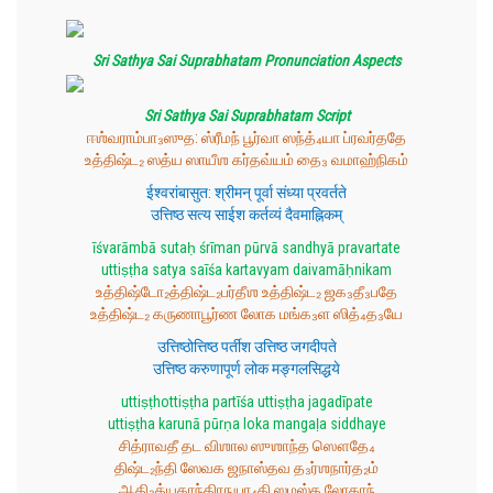
Sri Sathya Sai Suprabhatam Pronunciation Aspects
Sri Sathya Sai Suprabhatam Script
ஈஶ்வராம்பா₃ஸுத: ஸ்ரீமந் பூர்வா ஸந்த்₄யா ப்ரவர்ததே
உத்திஷ்ட₂ ஸத்ய ஸாயீஶ கர்தவ்யம் தை₃ வமாஹ்நிகம்
ईश्वरांबासुत: श्रीमन् पूर्वा संध्या प्रवर्तते
उत्तिष्ठ सत्य साईश कर्तव्यं दैवमाह्निकम्
īśvarāmbā sutaḥ śrīman pūrvā sandhyā pravartate
uttiṣṭha satya saīśa kartavyam daivamāḥnikam
உத்திஷ்டோ₂த்திஷ்ட₂பர்தீஶ உத்திஷ்ட₂ ஜக₃தீ₃பதே
உத்திஷ்ட₂ கருணாபூர்ண லோக மங்க₃ள ஸித்₄த₃யே
उत्तिष्ठोत्तिष्ठ पर्तीश उत्तिष्ठ जगदीपते
उत्तिष्ठ करुणापूर्ण लोक मङ्गलसिद्धये
uttiṣṭhottiṣṭha partīśa uttiṣṭha jagadīpate
uttiṣṭha karunā pūrṇa loka mangaḷa siddhaye
சித்ராவதீ தட விஶால ஸுஶாந்த ஸௌதே₄
திஷ்ட₂ந்தி ஸேவக ஜநாஸ்தவ த₃ர்ஶநார்த₂ம்
ஆதி₃த்யகாந்திரநுபா₄தி ஸமஸ்த லோகாந்