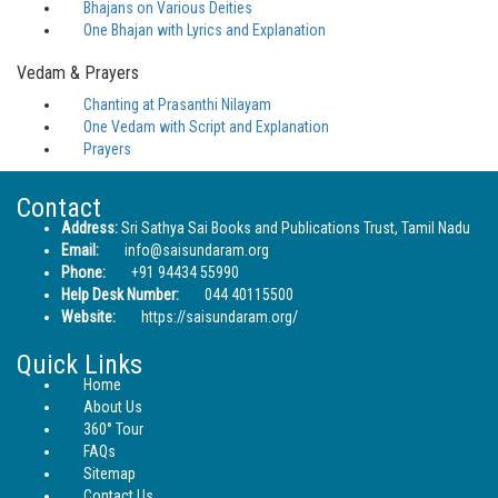
Bhajans on Various Deities
One Bhajan with Lyrics and Explanation
Vedam & Prayers
Chanting at Prasanthi Nilayam
One Vedam with Script and Explanation
Prayers
Contact
Address:
Sri Sathya Sai Books and Publications Trust, Tamil Nadu
Email:
info@saisundaram.org
Phone:
+91 94434 55990
Help Desk Number:
044 40115500
Website:
https://saisundaram.org/
Quick Links
Home
About Us
360° Tour
FAQs
Sitemap
Contact Us