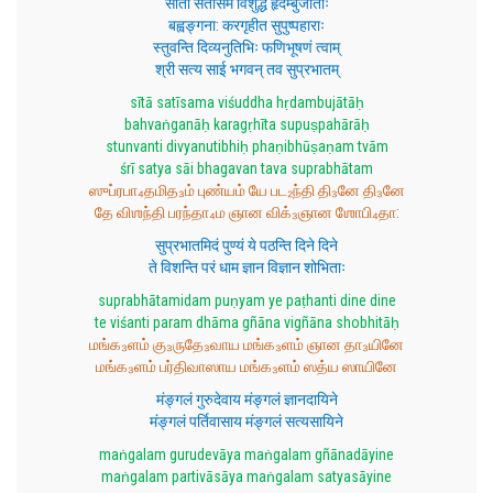
सीता सतीसम विशुद्ध हृदम्बुजाताः
बह्वङ्गना: करगृहीत सुपुष्पहाराः
स्तुवन्ति दिव्यनुतिभिः फणिभूषणं त्वाम्
श्री सत्य साई भगवन् तव सुप्रभातम्
sītā satīsama viśuddha hṛdambujātāḥ
bahvaṅganāḥ karagṛhīta supuṣpahārāḥ
stunvanti divyanutibhiḥ phaṇibhūṣaṇam tvām
śrī satya sāi bhagavan tava suprabhātam
ஸுப்ரபா₄தமித₃ம் புண்யம் யே பட₂ந்தி தி₃னே தி₃னே
தே விஶந்தி பரந்தா₄ம ஞான விக்₃ஞான ஶோபி₄தா:
सुप्रभातमिदं पुण्यं ये पठन्ति दिने दिने
ते विशन्ति परं धाम ज्ञान विज्ञान शोभिताः
suprabhātamidam puṇyam ye paṭhanti dine dine
te viśanti param dhāma gñāna vigñāna shobhitāḥ
மங்க₃ளம் கு₃ருதே₃வாய மங்க₃ளம் ஞான தா₃யினே
மங்க₃ளம் பர்திவாஸாய மங்க₃ளம் ஸத்ய ஸாயினே
मंङ्गलं गुरुदेवाय मंङ्गलं ज्ञानदायिने
मंङ्गलं पर्तिवासाय मंङ्गलं सत्यसायिने
maṅgalam gurudevāya maṅgalam gñānadāyine
maṅgalam partivāsāya maṅgalam satyasāyine