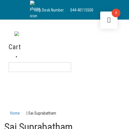
Help Desk Number:
044 40115500
0
Sai Sundaram
Cart
Login
English
Home
|
Sai Suprabatham
Sai Suprabatham