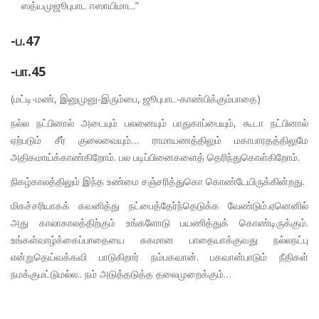
ஸத்யமுஜூபுபாட ஈஸாயிமாட.”
-ப.47
-பா.45
(மட்டி-மண், இனுமுனு-இரும்பை, ஜூபுபாட-காண்பிக்கும்பாதை)
நல்ல நட்பினால் அடையும் பலனையும் பாதுகாப்பையும், கூடா நட்பினால்
ஏற்படும் சீர் குலைவையும்… ராமாயணத்திலும் மகாபாரதத்திலுமே
அதிகமாய்க்காண்கிறோம். பல படிப்பினைகளைத் தெரிந்துகொள்கிறோம்.
நிகழ்காலத்திலும் இந்த உண்மை சஞ்சரித்துகொ கொண்டேயிருக்கின்றது.
மிகச்சரியாகக் கவனித்து நட்பைத்தேர்ந்தெடுக்க வேண்டும்.ஏனெனில்
அது காலாகாலத்திற்கும் உங்களோடு பயணித்துக் கொண்டிருக்கும்.
உங்கள்வாழ்க்கைப்பாதையை சுகமான பாதையாக்குவது நல்லநட்பு
என்றுதெய்வக்கவி பாடுகிறார் நம்பகவான். பகவான்பாடும் நீதிகள்
நமக்குமட்டுமல்ல.. நம் அடுத்தடுத்த தலைமுறைக்கும்…