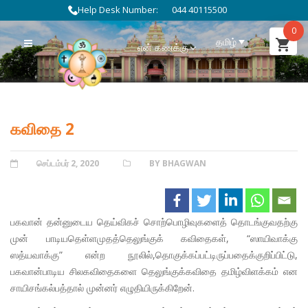
Help Desk Number:
044 40115500
0
தமிழ்
என் கணக்கு
கவிதை 2
POSTED
செப்டம்பர் 2, 2020
CATEGORIES
BY BHAGWAN
ON
பகவான் தன்னுடைய தெய்விகச் சொற்பொழிவுகளைத் தொடங்குவதற்கு
முன் பாடியதெள்ளமுதத்தெலுங்குக் கவிதைகள், “ஸாயிவாக்கு
ஸத்யவாக்கு” என்ற நூலில்,தொகுக்கப்பட்டிருப்பதைக்குறிப்பிட்டு,
பகவான்பாடிய சிலகவிதைகளை தெலுங்குக்கவிதை தமிழ்விளக்கம் என
சாயிசங்கல்பத்தால் முன்னர் எழுதியிருக்கிறேன்.