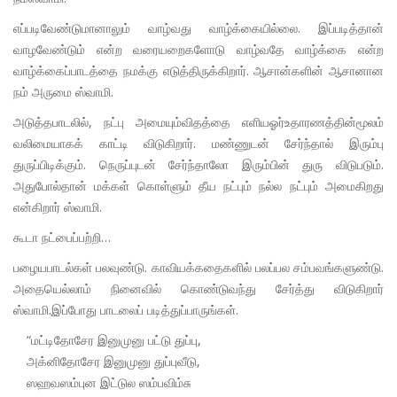
எப்படிவேண்டுமானாலும் வாழ்வது வாழ்க்கையில்லை. இப்படித்தான்
வாழவேண்டும் என்ற வரையறைகளோடு வாழ்வதே வாழ்க்கை என்ற
வாழ்க்கைப்பாடத்தை நமக்கு எடுத்திருக்கிறார். ஆசான்களின் ஆசானான
நம் அருமை ஸ்வாமி.
அடுத்தபாடலில், நட்பு அமையும்விதத்தை எளியஓர்உதாரணத்தின்மூலம்
வலிமையாகக் காட்டி விடுகிறார். மண்ணுடன் சேர்ந்தால் இரும்பு
துருப்பிடிக்கும். நெருப்புடன் சேர்ந்தாலோ இரும்பின் துரு விடுபடும்.
அதுபோல்தான் மக்கள் கொள்ளும் தீய நட்பும் நல்ல நட்பும் அமைகிறது
என்கிறார் ஸ்வாமி.
கூடா நட்பைப்பற்றி…
பழையபாடல்கள் பலவுண்டு. காவியக்கதைகளில் பலப்பல சம்பவங்களுண்டு.
அதையெல்லாம் நினைவில் கொண்டுவந்து சேர்த்து விடுகிறார்
ஸ்வாமி.இப்போது பாடலைப் படித்துப்பாருங்கள்.
“மட்டிதோசேர இனுமுனு பட்டு துப்பு,
அக்னிதோசேர இனுமுனு துப்புவீடு,
ஸஹவஸம்புன இட்டுல ஸம்பவிம்சு