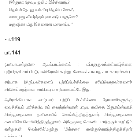
இந்துகா தேவுடீ ஜன்ம இச்சினாடு?,
தெலிவிதேடலு கலிகியு தெலிய லேக?,
காலமுனு வியர்த்தம்புகா கடுப தகுனெ?
மனுஷிகா மீரு இகனைன மஸலரய்ய!”
-ப.119
பா.141
(பனிபாடலந்துனே- ஆடல்பாடல்களில் ; மீப்ரதுகு-உங்கள்வாழ்க்கை;
புஜியிஞ்சி-சாப்பிட்டு; பனிகிரானி கபுர்லு- வேலைக்காகாத சமாச்சாரங்கள்)
சரியாக இருப்பவர்களைப் பற்றிப்பேச்சில்லை சரியில்லாதவர்களைச்
சரிசெய்வதற்காக சாயிபாடிய சரியானபாட்டே இது..
ஆரோக்கியமாக வாழ்பவர் பற்றிப் பேச்சில்லை. நோயாளிகளுக்கு
வைத்தியம் பார்க்கவே நம் வைத்தீஸ்வரன் பாடிய கவிதை இது.நம்ஸ்வாமி
சிலர்குறைகளை தனிமையில் சொல்லித்திருத்துவார். சிலர்குறைகளை
சபையிலே சொல்லித்திருத்துவார். அதேகுறை கொண்ட மாந்தரும்மாறட்டும்
என்றுதன் ‘லெக்சரில்’மருந்து ‘மிக்சரை’ கலந்துகொடுத்திருக்கிறார்
நம்ஸ்வாமி.