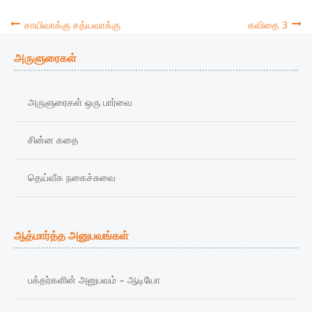
சாயிவாக்கு சத்யவாக்கு
கவிதை 3
Post
அருளுரைகள்
navigation
அருளுரைகள் ஒரு பார்வை
சின்ன கதை
தெய்வீக நகைச்சுவை
ஆத்மார்த்த அனுபவங்கள்
பக்தர்களின் அனுபவம் – ஆடியோ