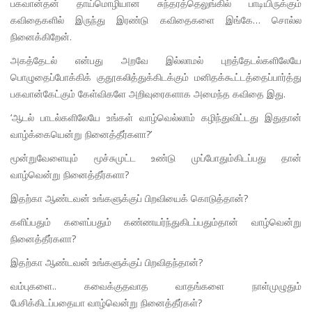
பகவான்தன் தாய்மொழியான சுந்தரத்தெலுங்கில் பாடியிருக்கும்
கவிதைகளில் இருந்து இரண்டு கவிதைகளை இங்கே… சொல்ல
நினைக்கிறேன்.
அகத்தேடல் என்பது அறவே இல்லாமல் புறத்தேடல்களிலேயே
பொழுதைப்போக்கிக் குதூகலித்துக்கிடக்கும் மனிதக்கூட்டத்தைப்பார்த்து
பகவான்கேட்கும் கேள்விகளே அறிவுரைகளாக அமைந்த கவிதை இது.
‘ஆடல் பாடல்களிலேயே உங்கள் வாழ்வெல்லாம் கழிந்துவிட்டது இதுதான்
வாழ்க்கையென்று நினைத்தீர்களா?’
மூன்றுவேளையும் மூச்சுமுட்ட உண்டு முப்போதும்கிடப்பது தான்
வாழ்வென்று நினைத்தீர்களா?
இதற்கா ஆண்டவன் உங்களுக்குப் பிறவியைக் கொடுத்தான்?
களிப்பதும் களைப்பதும் கண்ணயர்ந்துகிடப்பதும்தான் வாழ்வென்று
நினைத்தீர்களா?
இதற்கா ஆண்டவன் உங்களுக்குப் பிறவிதந்தான்?
வம்புகளை.. கவைக்குதவாத வாதங்களை நாள்முழுதும்
பேசிக்கிடப்பதையா வாழ்வென்று நினைத்தீர்கள்?