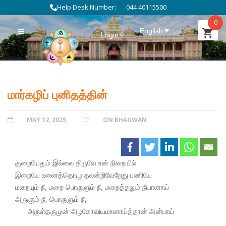
Help Desk Number:
044 40115500
0
English
Login
மார்கழிப் புனிதத்தின்
POSTED
MAY 12, 2025
CATEGORIES
ON BHAGWAN
ON
குறையேதும் இல்லை திருவே உன் நிறையில்
இறையே உனைத்தொழு தலன்றிவேறேது பணியே
மறையும் நீ, மறை பொருளும் நீ, மறைத்தலும் நீயானாய்
அருளும் நீ, பொருளும் நீ,
அருள்தருமுன் அழகோவியமானாய்த்தான் அன்பாய்