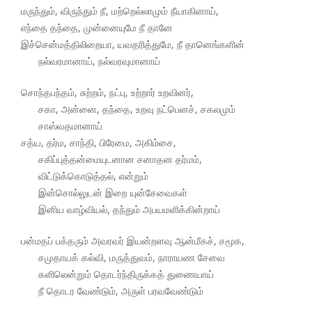
மருந்தும், விருந்தும் நீ, மற்றெல்லாமும் நீயாகினாய்,
எந்தை தந்தை, முன்னையுமே நீ தானே
இச்சென்மத்திலிறையா, யவதரித்துமே, நீ தானெங்களின்
நல்வரமானாய், நல்வரவுமானாய்
சொந்தபந்தம், சுற்றம், நட்பு, உற்றார் உறவினர்,
சகா, அன்னை, தந்தை, உறவு நட்பெனச், சகலமும்
சாஸ்வதமானாய்
சத்ய, தர்ம, சாந்தி, பிரேமை, அகிம்சை,
சகிப்புத்தன்மையுடனான சனாதன தர்மம்,
விட்டுக்கொடுத்தல், என்றும்
இன்சொல்லுடன் இறை யுன்சேவைகள்
இனிய வாழ்வியல், தந்தும் அபயமளிக்கின்றாய்
பன்மதப் பக்தரும் அவரவர் இயன்றளவு ஆன்மீகச், சமூக,
சமுதாயக் கல்வி, மருத்துவம், நாராயண சேவை
களிலென்றும் தொடர்ந்திருக்கத் துணையாய்
நீ தொடர வேண்டும், அருள் பரவவேண்டும்