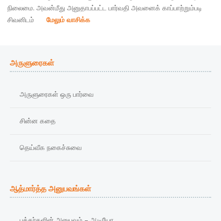
நிலைமை. அவன்மீது அனுதாபப்பட்ட பார்வதி அவனைக் காப்பாற்றும்படி
சிவனிடம்
மேலும் வாசிக்க
அருளுரைகள்
அருளுரைகள் ஒரு பார்வை
சின்ன கதை
தெய்வீக நகைச்சுவை
ஆத்மார்த்த அனுபவங்கள்
பக்தர்களின் அனுபவம் – ஆடியோ