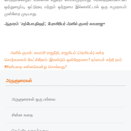
ஒத்துழைப்பு, ஒட்டுறவு மற்றும் ஒற்றுமை இல்லாவிட்டால் ஒரு சமுதாயம்
முன்னேற முடியாது.
ஆதாரம்: ‘சத்யோபநிஷத்’, பேராசிரியர் அனில் குமார் காமராஜு
அனில் குமார்: சுவாமி! ராஜநீதி, ராஜகீயம் (அரசியல்) என்ற
சொற்களைக் கேட்கிறோம். இரண்டும் ஒன்றேதானா? நம்மைச் சுற்றி நாம்
Post
காண்பதை என்னவென்று சொல்வது?
navigation
அருளுரைகள்
அருளுரைகள் ஒரு பார்வை
சின்ன கதை
தெய்வீக நகைச்சுவை