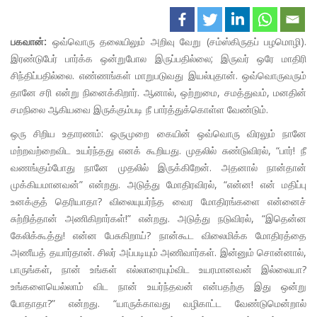
பகவான்:
ஒவ்வொரு தலையிலும் அறிவு வேறு (சம்ஸ்கிருதப் பழமொழி).
இரண்டுபேர் பார்க்க ஒன்றுபோல இருப்பதில்லை; இருவர் ஒரே மாதிரி
சிந்திப்பதில்லை. எண்ணங்கள் மாறுபடுவது இயல்புதான். ஒவ்வொருவரும்
தானே சரி என்று நினைக்கிறார். ஆனால், ஒற்றுமை, சமத்துவம், மனதின்
சமநிலை ஆகியவை இருக்கும்படி நீ பார்த்துக்கொள்ள வேண்டும்.
ஒரு சிறிய உதாரணம்: ஒருமுறை கையின் ஒவ்வொரு விரலும் நானே
மற்றவற்றைவிட உயர்ந்தது எனக் கூறியது. முதலில் சுண்டுவிரல், “பார்! நீ
வணங்கும்போது நானே முதலில் இருக்கிறேன். அதனால் நான்தான்
முக்கியமானவன்” என்றது. அடுத்து மோதிரவிரல், “என்ன! என் மதிப்பு
உனக்குத் தெரியாதா? விலையுயர்ந்த வைர மோதிரங்களை என்னைச்
சுற்றித்தான் அணிகிறார்கள்!” என்றது. அடுத்து நடுவிரல், “இதென்ன
கேலிக்கூத்து! என்ன பேசுகிறாய்? நான்கூட விலைமிக்க மோதிரத்தை
அணீயத் தயார்தான். சிலர் அப்படியும் அணிவார்கள். இன்னும் சொன்னால்,
பாருங்கள், நான் உங்கள் எல்லாரையும்விட உயரமானவன் இல்லையா?
உங்களையெல்லாம் விட நான் உயர்ந்தவன் என்பதற்கு இது ஒன்று
போதாதா?” என்றது. “யாருக்காவது வழிகாட்ட வேண்டுமென்றால்