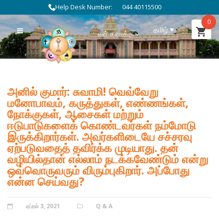
Help Desk Number:
044 40115500
0
தமிழ்
என் கணக்கு
அனில் குமார்: சுவாமி! வெவ்வேறு
மனோபாவம், கருத்துகள், எண்ணங்கள்,
நோக்குகள், ஆசைகள் மற்றும்
ஈடுபாடுகளைக் கொண்டவர்கள் நம்மோடு
இருக்கிறார்கள். அவர்களிடையே சச்சரவு
ஏற்படுவதைத் தவிர்க்க முடியாது. தன்
வழியில்தான் எல்லாம் நடக்கவேண்டும் என்று
ஒவ்வொருவரும் விரும்புகிறார். அப்போது
என்ன செய்வது?
POSTED
ஏப்ரல் 3, 2021
CATEGORIES
Q & A
ON