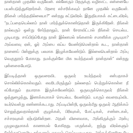
நான்தான் முதலில் வருவேன். எல்லோரும் பிறருக்கு வழிகாட்ட என்னையே
பயன்படுத்துகிறார்கள். பிறரை எச்சரிக்கவும் நானே முதலில் வருவேன்.
நீங்கள் பார்த்ததில்லையா?” என்றது சுட்டுவிரல். இறுதியாகக் கட்டைவிரல்,
“நடப்பதையெல்லாம் நான் பார்த்துக்கொண்டுதான் இருக்கிறேன். நீங்கள்
நால்வரும் ஒன்று சேர்ந்தாலும், நான் சேராவிட்டால் நீங்கள் செயல்பட
முடியாது. சாப்பிடும்போது நான் இல்லாமல் உங்களால் சமாளிக்க முடியுமா?
அவ்வளவு ஏன், ஓர் அம்பை எய்ய வேண்டுமென்றால் கூட, நான்தான்
நாணைப் பின்னுக்கு பலமாக இழுக்கவேண்டும். இல்லையென்றால் அம்பு
வெகுதூரம் போகாது. நமக்குள்ளே மிக உயர்ந்தவன் நான்தான்” என்றது
புன்னகையோடு.
இப்படித்தான் ஒருவரைவிட ஒருவர் உயர்ந்தவர் என்பதாகச்
சொல்லிக்கொள்வதும். எவரிடமிருந்தும் நல்லதைப் பெற்றுக்கொள்ள நீ
எப்போதும் தயாராக இருக்கவேண்டும். ஒருவருக்கொருவர் நீங்கள்
ஒத்துழைத்து, இணக்கமாகச் செயல்பட வேண்டும். யாரும் எவரையும்விட
உயர்வென்று எண்ணக்கூடாது. அப்படியின்றி, ஒருவர்மீது ஒருவர் ஆதிக்கம்
செலுத்துவதால்தான் குழுக்கள், பிரிவுகள், போட்டிகள், சண்டைகள்,
சச்சரவுகள் ஏற்படுகின்றன. அதன் விளைவாக, அங்கிருக்கும் அன்பு
முழுவதுமாகக் காணாமல் போகிறது. பாருங்கள், ஐந்து விரல்களும்
சேர்ந்தாலொழிய உங்களால் எதுவும் செய்யமுடியாது. அங்கத்தினரிடையே