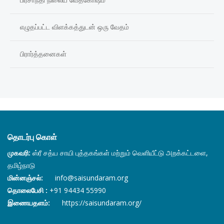
எழுதப்பட்ட விளக்கத்துடன் ஒரு வேதம்
பிரார்த்தனைகள்
தொடர்பு கொள்
முகவரி:
ஸ்ரீ சத்ய சாயி புத்தகங்கள் மற்றும் வெளியீட்டு அறக்கட்டளை,
தமிழ்நாடு
மின்னஞ்சல்:
info@saisundaram.org
தொலைபேசி :
+91 94434 55990
இணையதளம்:
https://saisundaram.org/